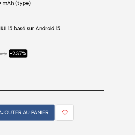
00 mAh (type)
IUI 15 basé sur Android 15
د.م.
-2.37%
AJOUTER AU PANIER