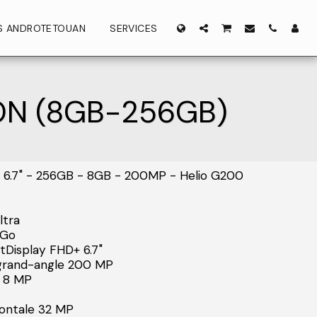
ES ANDROTETOUAN
SERVICES
ON (8GB-256GB)
 6.7" - 256GB - 8GB - 200MP - Helio G200
ltra
6Go
Display FHD+ 6.7"
 grand-angle 200 MP
e 8 MP
ontale 32 MP