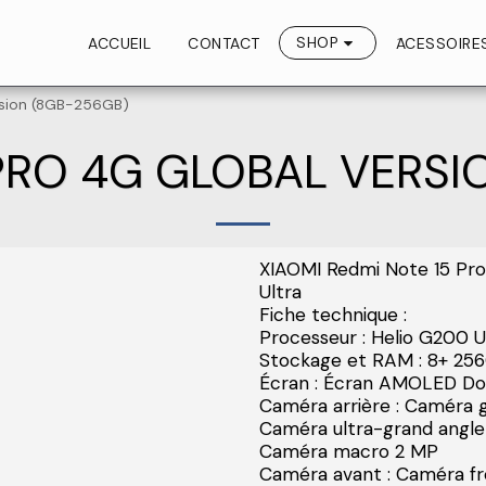
SHOP
ACCUEIL
CONTACT
َACESSOIR
rsion (8GB-256GB)
 PRO 4G GLOBAL VERSI
XIAOMI Redmi Note 15 Pro
Ultra
Fiche technique :
​Processeur : Helio G200 U
Stockage et RAM : 8+ 25
Écran : Écran AMOLED Dot
Caméra arrière : Caméra
Caméra ultra-grand angl
Caméra macro 2 MP
Caméra avant : Caméra fr