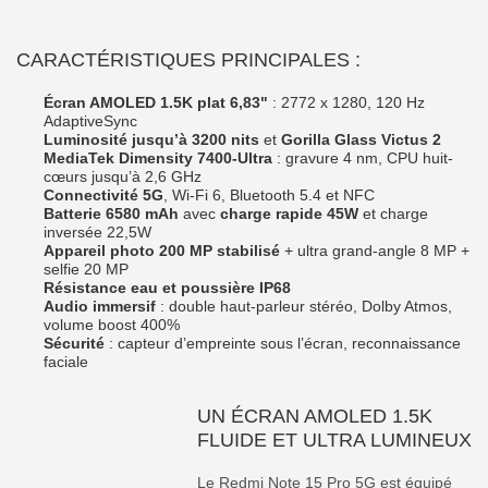
CARACTÉRISTIQUES PRINCIPALES :
Écran AMOLED 1.5K plat 6,83"
: 2772 x 1280, 120 Hz
AdaptiveSync
Luminosité jusqu’à 3200 nits
et
Gorilla Glass Victus 2
MediaTek Dimensity 7400-Ultra
: gravure 4 nm, CPU huit-
cœurs jusqu’à 2,6 GHz
Connectivité 5G
, Wi-Fi 6, Bluetooth 5.4 et NFC
Batterie 6580 mAh
avec
charge rapide 45W
et charge
inversée 22,5W
Appareil photo 200 MP stabilisé
+ ultra grand-angle 8 MP +
selfie 20 MP
Résistance eau et poussière IP68
Audio immersif
: double haut-parleur stéréo, Dolby Atmos,
volume boost 400%
Sécurité
: capteur d’empreinte sous l’écran, reconnaissance
faciale
UN ÉCRAN AMOLED 1.5K
FLUIDE ET ULTRA LUMINEUX
Le Redmi Note 15 Pro 5G est équipé