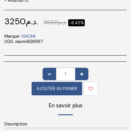
- Android 15
3250
د.م.
3550
د.م.
-8.45%
Marque:
XIAOMI
UGS:
xiaomi826997
AJOUTER AU PANIER
En savoir plus
Description