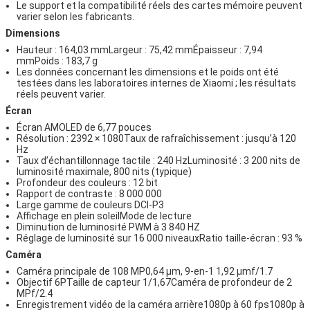
Le support et la compatibilité réels des cartes mémoire peuvent
varier selon les fabricants.
Dimensions
Hauteur : 164,03 mmLargeur : 75,42 mmÉpaisseur : 7,94
mmPoids : 183,7 g
Les données concernant les dimensions et le poids ont été
testées dans les laboratoires internes de Xiaomi ; les résultats
réels peuvent varier.
Écran
Écran AMOLED de 6,77 pouces
Résolution : 2392 × 1080Taux de rafraîchissement : jusqu’à 120
Hz
Taux d’échantillonnage tactile : 240 HzLuminosité : 3 200 nits de
luminosité maximale, 800 nits (typique)
Profondeur des couleurs : 12 bit
Rapport de contraste : 8 000 000
Large gamme de couleurs DCI-P3
Affichage en plein soleilMode de lecture
Diminution de luminosité PWM à 3 840 HZ
Réglage de luminosité sur 16 000 niveauxRatio taille-écran : 93 %
Caméra
Caméra principale de 108 MP0,64 μm, 9-en-1 1,92 μmf/1.7
Objectif 6PTaille de capteur 1/1,67Caméra de profondeur de 2
MPf/2.4
Enregistrement vidéo de la caméra arrière1080p à 60 fps1080p à