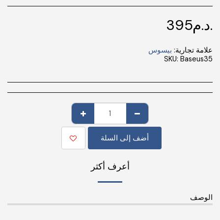
د.م.
395
علامة تجارية:
بيسوس
SKU:
Baseus35
أضف إلى السلة
أعرف أكثر
الوصف