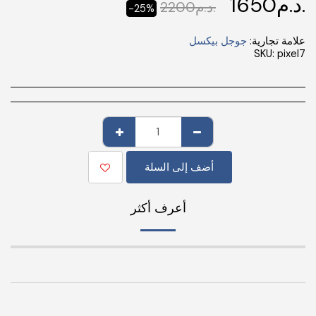
د.م.
1650
د.م.
2200
-25%
علامة تجارية:
جوجل بيكسل
SKU:
pixel7
أضف إلى السلة
أعرف أكثر